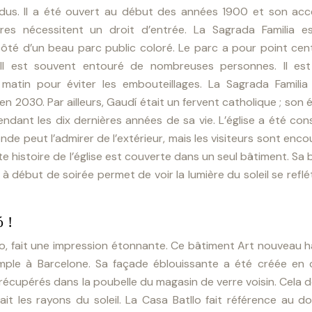
ndus. Il a été ouvert au début des années 1900 et son acc
ures nécessitent un droit d’entrée. La Sagrada Familia e
côté d’un beau parc public coloré. Le parc a pour point cen
Il est souvent entouré de nombreuses personnes. Il es
 matin pour éviter les embouteillages. La Sagrada Familia
2030. Par ailleurs, Gaudí était un fervent catholique ; son é
 pendant les dix dernières années de sa vie. L’église a été co
de peut l’admirer de l’extérieur, mais les visiteurs sont enc
aste histoire de l’église est couverte dans un seul bâtiment. Sa
i à début de soirée permet de voir la lumière du soleil se reflé
ó !
lo, fait une impression étonnante. Ce bâtiment Art nouveau 
xample à Barcelone. Sa façade éblouissante a été créée en c
cupérés dans la poubelle du magasin de verre voisin. Cela 
it les rayons du soleil. La Casa Batllo fait référence au d