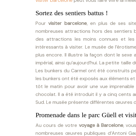
visiter barcelone
peut vous faire vivre la meil
Sortez des sentiers battus !
Pour
visiter barcelone
, en plus de ses sit
nombreuses attractions hors des sentiers ba
des attractions les moins connues et les 
intéressants à visiter. Le musée de l’érotis
plus encore. Il illustre la façon dont le sex
impérial, ainsi qu’aujourd’hui. La petite taille 
Les bunkers du Carmel ont été construits pen
les bunkers ont été exposés aux éléments et of
tôt le matin pour avoir une vue imprenable s
chocolat. Il a été introduit il y a cinq ce
Sud. Le musée présente différentes œuvres d’a
Promenade dans le parc Güell et visi
Au cours de votre
voyage à Barcelone
, vou
nombreuses œuvres publiques d’Antoni Gaud