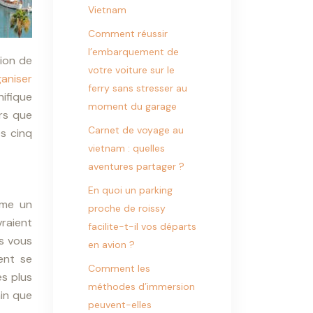
Vietnam
Comment réussir
l’embarquement de
tion de
votre voiture sur le
aniser
ferry sans stresser au
nifique
moment du garage
irs que
Carnet de voyage au
es cinq
vietnam : quelles
aventures partager ?
En quoi un parking
mme un
proche de roissy
raient
facilite-t-il vos départs
rs vous
en avion ?
ent se
Comment les
es plus
méthodes d’immersion
ain que
peuvent-elles