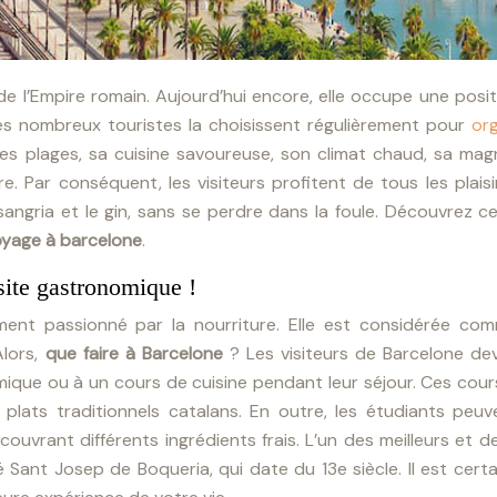
 de l’Empire romain. Aujourd’hui encore, elle occupe une posi
rès nombreux touristes la choisissent régulièrement pour
org
lles plages, sa cuisine savoureuse, son climat chaud, sa mag
re. Par conséquent, les visiteurs profitent de tous les plais
 sangria et le gin, sans se perdre dans la foule. Découvrez c
yage à barcelone
.
site gastronomique !
ent passionné par la nourriture. Elle est considérée co
Alors,
que faire à Barcelone
? Les visiteurs de Barcelone dev
mique ou à un cours de cuisine pendant leur séjour. Ces cou
 plats traditionnels catalans. En outre, les étudiants peuv
uvrant différents ingrédients frais. L’un des meilleurs et d
Sant Josep de Boqueria, qui date du 13e siècle. Il est cert