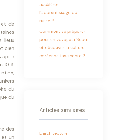
accélérer
l’apprentissage du
russe ?
 et de
Comment se préparer
rtaines
pour un voyage à Séoul
 lieux
et découvrir la culture
et bien
coréenne fascinante ?
e Japon
n 10 $.
uction,
bunkers
oire du
ique du
Articles similaires
une des
L’architecture
 et un