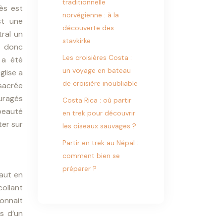
traditionnelle
ès est
norvégienne : à la
st une
découverte des
tral un
stavkirke
t donc
Les croisières Costa :
 a été
un voyage en bateau
glise a
de croisière inoubliable
nsacrée
ouragés
Costa Rica : où partir
 beauté
en trek pour découvrir
ter sur
les oiseaux sauvages ?
Partir en trek au Népal :
comment bien se
préparer ?
haut en
ollant
donnait
os d’un