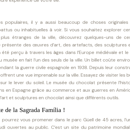
leure expérience de votre vie.
es populaires, il y a aussi beaucoup de choses originales
ttus ou inhabituelles à voir. Si vous souhaitez explorer ce
plus étranges de la ville, découvrez quelques-uns de ces
me présente des œuvres d’art, des artefacts, des sculptures 
e a été perçu à travers les âges dans l’Europe médiévale et l
du musée en fait l’un des seuls de la ville. Un billet coûte enviro
dant la guerre civile espagnole en 1938. Depuis leur constr
frent une vue imprenable sur la ville. Essayez de visiter les 
ur le lever du soleil. Le musée du chocolat présente l’hist
nts ans en Espagne grâce au commerce et aux guerres en Amér
rt et sculptures en chocolat ainsi que différents outils.
te de la Sagrada Família !
s pourrez vous promener dans le parc Güell de 45 acres, l’
i ouvertes au public. C’est un site du patrimoine mondial